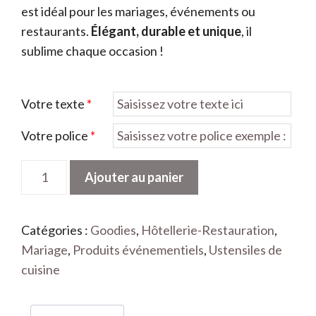
est idéal pour les mariages, événements ou
restaurants.
Élégant, durable et unique
, il
sublime chaque occasion !
Votre texte
*
Votre police
*
quantité
Ajouter au panier
de
Rond
de
Catégories :
Goodies
,
Hôtellerie-Restauration
,
serviette
Mariage
,
Produits événementiels
,
Ustensiles de
en
cuisine
hêtre
personnalisé