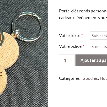
Porte-clés ronds personna
cadeaux, événements ou so
Votre texte
*
Votre police
*
quantité
Ajouter au pa
de
Porte-
clés
Catégories :
Goodies
,
Hôt
ronds
personnalisables