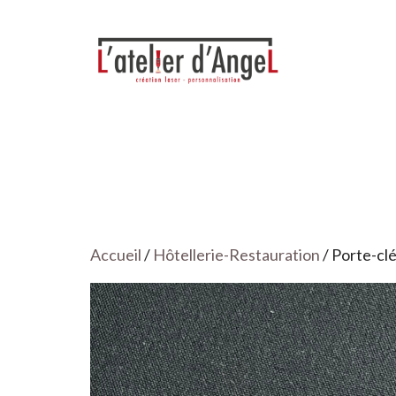
Aller
au
contenu
Accueil
/
Hôtellerie-Restauration
/ Porte-cl