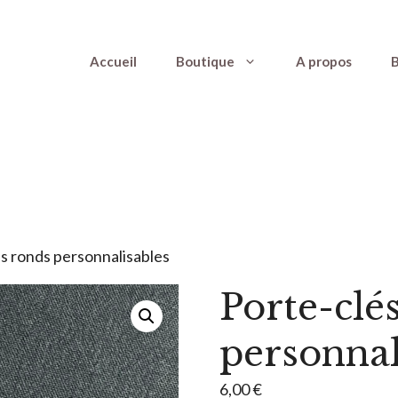
Accueil
Boutique
A propos
B
és ronds personnalisables
Porte-clé
personnal
6,00
€