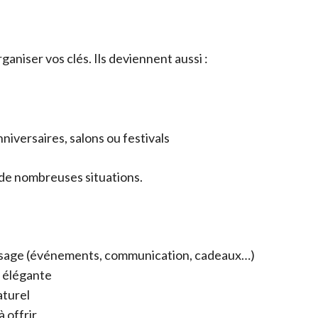
aniser vos clés. Ils deviennent aussi :
niversaires, salons ou festivals
s de nombreuses situations.
usage (événements, communication, cadeaux…)
t élégante
aturel
à offrir