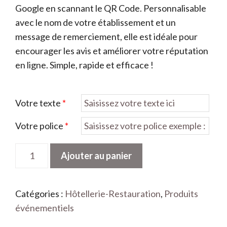
Google en scannant le QR Code. Personnalisable
avec le nom de votre établissement et un
message de remerciement, elle est idéale pour
encourager les avis et améliorer votre réputation
en ligne. Simple, rapide et efficace !
Votre texte
*
Votre police
*
quantité
Ajouter au panier
de
Carte
de
Catégories :
Hôtellerie-Restauration
,
Produits
visite
événementiels
avec