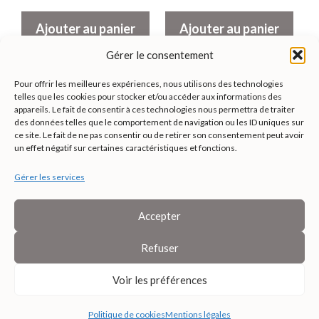
Ajouter au panier
Ajouter au panier
Gérer le consentement
Pour offrir les meilleures expériences, nous utilisons des technologies
telles que les cookies pour stocker et/ou accéder aux informations des
appareils. Le fait de consentir à ces technologies nous permettra de traiter
L'ATELIER D'ANGEL
des données telles que le comportement de navigation ou les ID uniques sur
1 BIS IMPASSE DES CERISIERS
ce site. Le fait de ne pas consentir ou de retirer son consentement peut avoir
un effet négatif sur certaines caractéristiques et fonctions.
31470 SAINT-LYS
CO
*****
@
*************
EL.FR
Gérer les services
06 61 93 13 70
Instagram
Facebook
Accepter
Mentions légales
Politique de cookies
Refuser
Conditions générales de ventes
Voir les préférences
© 2026 Création en bois - L'Atelier d'Angel
• Construit avec
GeneratePress
Politique de cookies
Mentions légales